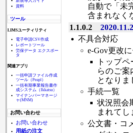
新規導入ガイド
自動で「未
資料
含まれなく
ツール
1.1.0.2
2020.11.
LIMSユーティリティ
不具合対応
電子申請CSV作成
レポートツール
e-Gov更改
労保データ エクスポー
タ
トップペ
関連アプリ
らのご案
一括申請ファイル作成
となりま
ツール（Peapl）
一括有期事業報告書作
手続一覧
成システム（Ikkatsu）
マイナンバーマネージ
ャ(MNM)
状況照会
まれてし
お問い合わせ
公文書・コ
お問い合わせ
用紙の注文