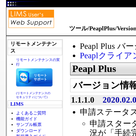
ツール/PeaplPlus/Versio
リモートメンテナン
Peapl Plus
ス
Peaplクライ
リモートメンテナンスの実
行
Peapl Plus
リモート
サポート
バージョン情
(リモートメンテナンスの
1.1.1.0
2020.02.
セキュリティについて)
LIMS
申請ステータ
よくあるご質問
機能ガイド
申請スタータ
サンプル帳票
ダウンロード
況が「手続