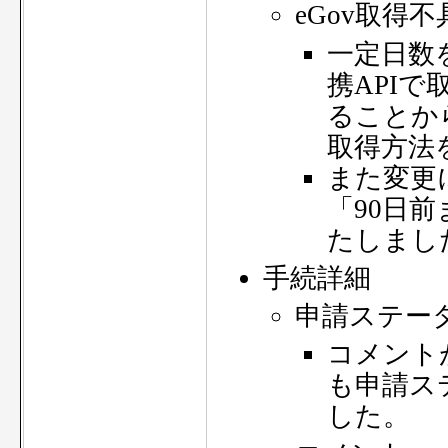
eGov取得
一定日数
携API
ることか
取得方法
また変更に
「90日
たしまし
手続詳細
申請ステー
コメント
も申請ス
した。