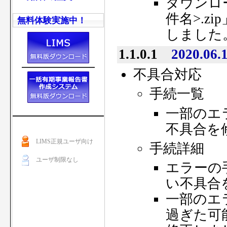
ダウンロ
件名>.z
無料体験実施中！
しました
1.1.0.1
2020.06.
不具合対応
手続一覧
一部のエ
不具合を
LIMS正規ユーザ向け
手続詳細
ユーザ制限なし
エラーの
い不具合
一部のエ
過ぎた可